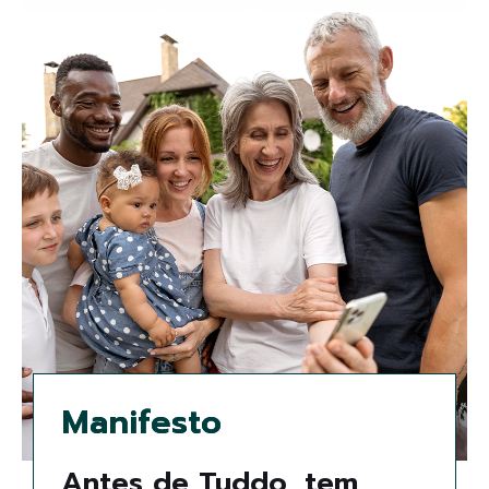
M
a
n
i
f
e
s
t
o
Antes de Tuddo, tem