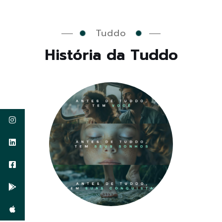
Tuddo
H
i
s
t
ó
r
i
a
d
a
T
u
d
d
o